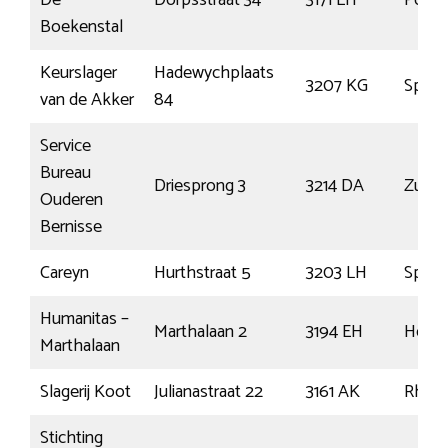
Boekenstal
Keurslager
Hadewychplaats
3207 KG
Spijke
van de Akker
84
Service
Bureau
Driesprong 3
3214 DA
Zuidl
Ouderen
Bernisse
Careyn
Hurthstraat 5
3203 LH
Spijke
Humanitas –
Marthalaan 2
3194 EH
Hoogv
Marthalaan
Slagerij Koot
Julianastraat 22
3161 AK
Rhoo
Stichting