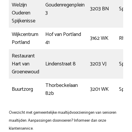
Welzijn
Goudenregenplein
3203 BN
Spijke
Ouderen
3
Spijkenisse
Wijkcentrum
Hof van Portland
3162 WK
Rhoo
Portland
41
Restaurant
Hart van
Lindenstraat 8
3203 VJ
Spijke
Groenewoud
Thorbeckelaan
Buurtzorg
3201 WK
Spijke
82b
Overzicht met gemeentelijke maaltijdvoorzieningen van senioren
maaltijden. Aanpassingen doorvoeren? Informeer dan onze
klantenservice.