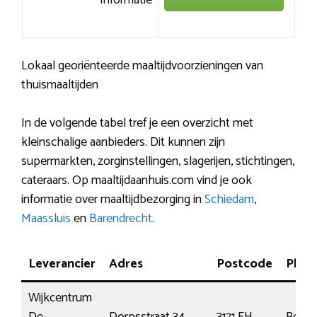
Lokaal georiënteerde maaltijdvoorzieningen van
thuismaaltijden
In de volgende tabel tref je een overzicht met
kleinschalige aanbieders. Dit kunnen zijn
supermarkten, zorginstellingen, slagerijen, stichtingen,
cateraars. Op maaltijdaanhuis.com vind je ook
informatie over maaltijdbezorging in
Schiedam
,
Maassluis
en
Barendrecht
.
Leverancier
Adres
Postcode
Plaat
Wijkcentrum
De
Dorpsstraat 34
3171 EH
Poort