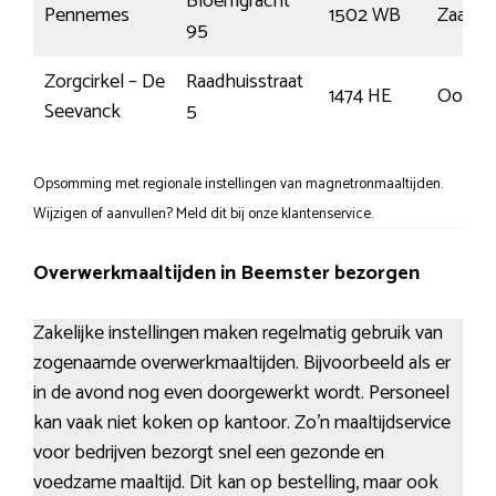
Bloemgracht
Pennemes
1502 WB
Zaand
95
Zorgcirkel – De
Raadhuisstraat
1474 HE
Oosthu
Seevanck
5
Opsomming met regionale instellingen van magnetronmaaltijden.
Wijzigen of aanvullen? Meld dit bij onze klantenservice.
Overwerkmaaltijden in Beemster bezorgen
Zakelijke instellingen maken regelmatig gebruik van
zogenaamde overwerkmaaltijden. Bijvoorbeeld als er
in de avond nog even doorgewerkt wordt. Personeel
kan vaak niet koken op kantoor. Zo’n maaltijdservice
voor bedrijven bezorgt snel een gezonde en
voedzame maaltijd. Dit kan op bestelling, maar ook