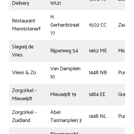
Delivery
11A21
H.
Restaurant
Gerhardstraat
1502 CC
Zaand
Mennistenerf
77
Slagerij de
Rijperweg 54
1462 ME
Midden
Vries
Van Damplein
Vlees & Zo
1448 NB
Purmer
10
Zorgcirkel –
Mieuwijdt 19
1484 EE
Graft
Mieuwijdt
Zorgcirkel –
Abel
1448 NL
Purmer
Zuidland
Tasmanplein 3