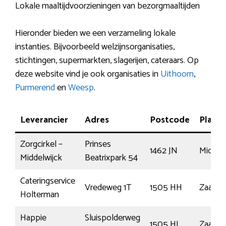
Lokale maaltijdvoorzieningen van bezorgmaaltijden
Hieronder bieden we een verzameling lokale
instanties. Bijvoorbeeld welzijnsorganisaties,
stichtingen, supermarkten, slagerijen, cateraars. Op
deze website vind je ook organisaties in
Uithoorn
,
Purmerend
en
Weesp
.
Leverancier
Adres
Postcode
Plaats
Zorgcirkel –
Prinses
1462 JN
Midden
Middelwijck
Beatrixpark 54
Cateringservice
Vredeweg 1T
1505 HH
Zaand
Holterman
Happie
Sluispolderweg
1505 HJ
Zaand