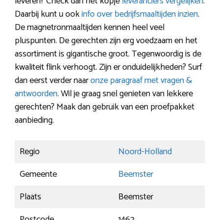
leveren? Check dan het kopje
leveranciers vergelijken
.
Daarbij kunt u ook
info over bedrijfsmaaltijden inzien
.
De magnetronmaaltijden kennen heel veel
pluspunten. De gerechten zijn erg voedzaam en het
assortiment is gigantische groot. Tegenwoordig is de
kwaliteit flink verhoogt. Zijn er onduidelijkheden? Surf
dan eerst verder naar
onze paragraaf met vragen &
antwoorden
. Wil je graag snel genieten van lekkere
gerechten? Maak dan gebruik van een proefpakket
aanbieding.
Regio
Noord-Holland
Gemeente
Beemster
Plaats
Beemster
Postcode
1462