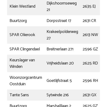
Dijkshoornseweg
Klein Westland
2635 EJ
21
Buurtzorg
Dorpsstraat 17
2631 CR
Krakeelpolderweg
SPAR Olierook
2613 NW
27
SPAR Clingendael
Breitnerlaan 271
2596 GZ
Keurslager van
Vrijheidslaan 20
2625 RD
Winden
Woonzorgcentrum
Goetlijfstraat 5
2596 RH
Oostduin
Tante Sans
Sytwinde 216
2631 GX
Buurtzorg
Marshalllaan 2
2625 GZ