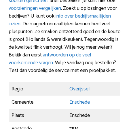
soorten gerechten
. Snel bestellen? Je kunt hier ook
voorzieningen vergelijken
. Zoekt u oplossingen voor
bedrijven? U kunt ook
info over bedrijfsmaaltijden
inzien
. De magnetronmaaltijden kennen heel veel
pluspunten. Ze smaken ontzettend goed en de keuze
is groot (Hollands & wereldkeuken). Tegenwoordig is
de kwaliteit flink verhoogt. Wil je nog meer weten?
Bekijk dan eerst
antwoorden op de veel
voorkomende vragen
. Wil je vandaag nog bestellen?
Test dan voordelig de service met een proefpakket.
Regio
Overijssel
Gemeente
Enschede
Plaats
Enschede
Postcode
7514