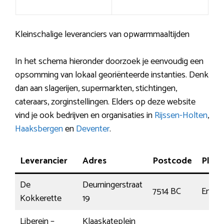
Kleinschalige leveranciers van opwarmmaaltijden
In het schema hieronder doorzoek je eenvoudig een
opsomming van lokaal georiënteerde instanties. Denk
dan aan slagerijen, supermarkten, stichtingen,
cateraars, zorginstellingen. Elders op deze website
vind je ook bedrijven en organisaties in
Rijssen-Holten
,
Haaksbergen
en
Deventer
.
Leverancier
Adres
Postcode
Plaat
De
Deurningerstraat
7514 BC
Ensch
Kokkerette
19
Liberein –
Klaaskateplein