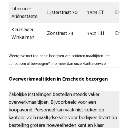
Liberein –
Lijsterstraat 30
7523 ET
Ensch
Ariënsstaete
Keurslager
Zonstraat 34
7521 HH
Ensch
Winkelman
Weergave met regionale bedrijven van senioren maaltijden. Iets
aanpassen of toevoegen? Informeer dan onze klantenservice.
Overwerkmaaltijden in Enschede bezorgen
Zakelijke instellingen bestellen steeds vaker
overwerkmaaltijden. Bijvoorbeeld voor een
koopavond. Personeel kan vaak niet koken op
kantoor. Zo’n maaltijdservice voor bedrijven levert op
bestelling grotere hoeveelheden kant en klaar