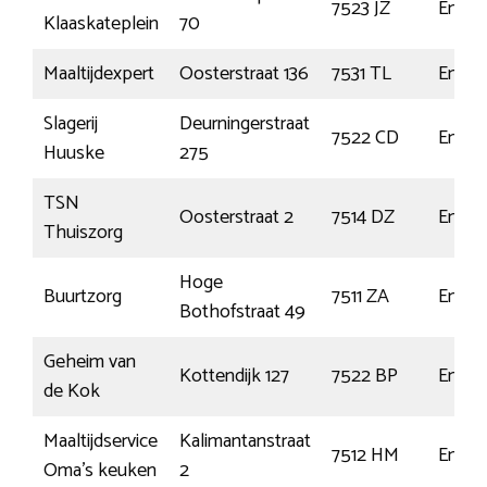
7523 JZ
Ensch
Klaaskateplein
70
Maaltijdexpert
Oosterstraat 136
7531 TL
Ensch
Slagerij
Deurningerstraat
7522 CD
Ensch
Huuske
275
TSN
Oosterstraat 2
7514 DZ
Ensch
Thuiszorg
Hoge
Buurtzorg
7511 ZA
Ensch
Bothofstraat 49
Geheim van
Kottendijk 127
7522 BP
Ensch
de Kok
Maaltijdservice
Kalimantanstraat
7512 HM
Ensch
Oma’s keuken
2