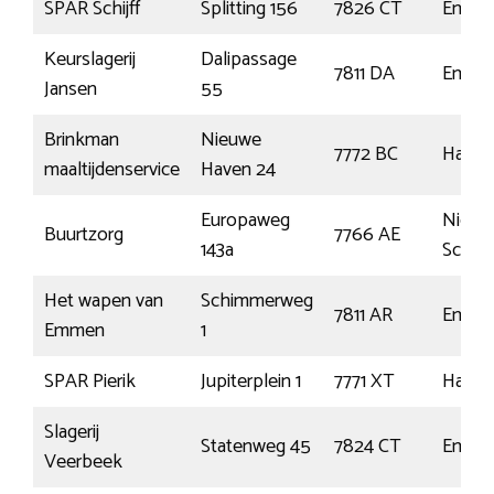
SPAR Schijff
Splitting 156
7826 CT
Emme
Keurslagerij
Dalipassage
7811 DA
Emme
Jansen
55
Brinkman
Nieuwe
7772 BC
Harde
maaltijdenservice
Haven 24
Europaweg
Nieuw
Buurtzorg
7766 AE
143a
Schoo
Het wapen van
Schimmerweg
7811 AR
Emme
Emmen
1
SPAR Pierik
Jupiterplein 1
7771 XT
Harde
Slagerij
Statenweg 45
7824 CT
Emme
Veerbeek