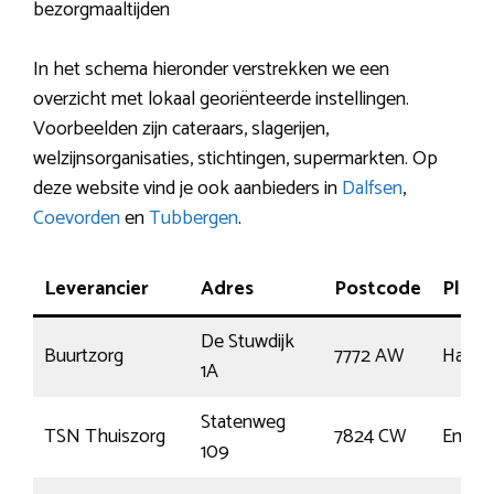
bezorgmaaltijden
In het schema hieronder verstrekken we een
overzicht met lokaal georiënteerde instellingen.
Voorbeelden zijn cateraars, slagerijen,
welzijnsorganisaties, stichtingen, supermarkten. Op
deze website vind je ook aanbieders in
Dalfsen
,
Coevorden
en
Tubbergen
.
Leverancier
Adres
Postcode
Plaat
De Stuwdijk
Buurtzorg
7772 AW
Harde
1A
Statenweg
TSN Thuiszorg
7824 CW
Emme
109