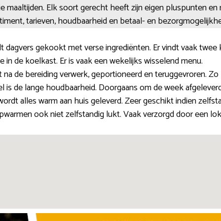
ekje maaltijden. Elk soort gerecht heeft zijn eigen pluspunten e
rtiment, tarieven, houdbaarheid en betaal- en bezorgmogelijkh
 dagvers gekookt met verse ingrediënten. Er vindt vaak twee 
je in de koelkast. Er is vaak een wekelijks wisselend menu.
 na de bereiding verwerk, geportioneerd en teruggevroren. Zo 
l is de lange houdbaarheid. Doorgaans om de week afgeleverd
ordt alles warm aan huis geleverd. Zeer geschikt indien zelfst
pwarmen ook niet zelfstandig lukt. Vaak verzorgd door een loka