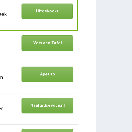
Uitgekookt
eek
Vers aan Tafel
Apetito
en
Maaltijdservice.nl
en