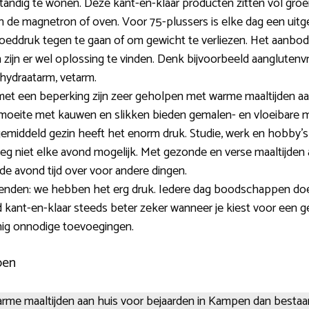
standig te wonen. Deze kant-en-klaar producten zitten vol gro
n de magnetron of oven. Voor 75-plussers is elke dag een uitge
eddruk tegen te gaan of om gewicht te verliezen. Het aanbod 
zijn er wel oplossing te vinden. Denk bijvoorbeeld aanglutenvrij,
lhydraatarm, vetarm.
 een beperking zijn zeer geholpen met warme maaltijden aan 
ij moeite met kauwen en slikken bieden gemalen- en vloeibare 
emiddeld gezin heeft het enorm druk. Studie, werk en hobby’s w
g niet elke avond mogelijk. Met gezonde en verse maaltijden a
n de avond tijd over voor andere dingen.
vrienden: we hebben het erg druk. Iedere dag boodschappen d
od kant-en-klaar steeds beter zeker wanneer je kiest voor een g
nig onnodige toevoegingen.
pen
warme maaltijden aan huis voor bejaarden in Kampen dan besta