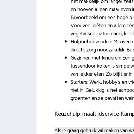
het makkelijk om langer zelf
en hoeven alleen maar even i
Bijvoorbeeld om een hoge blo
Voor veel diëten en allergieën 
vegetarisch, natriumarm, koo
Hulpbehoevenden: Mensen met
directe zorg noodzakelijk. B
Gezinnen met kinderen: Een g
tussendoor koken is simpelwe
van lekker eten. Zo blijft er i
Starters: Werk, hobby’s en 
niet in. Gelukkig is het aanb
groenten en ze bevatten wei
Keuzehulp: maaltijdservice Kam
Als je graag gebruik wil maken van 