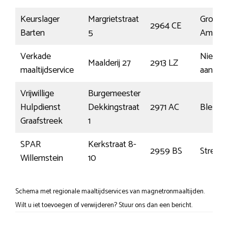
Keurslager
Margrietstraat
Groot-
2964 CE
Barten
5
Ammer
Verkade
Nieuwe
Maalderij 27
2913 LZ
maaltijdservice
aan den
Vrijwillige
Burgemeester
Hulpdienst
Dekkingstraat
2971 AC
Blesken
Graafstreek
1
SPAR
Kerkstraat 8-
2959 BS
Streefk
Willemstein
10
Schema met regionale maaltijdservices van magnetronmaaltijden.
Wilt u iet toevoegen of verwijderen? Stuur ons dan een bericht.