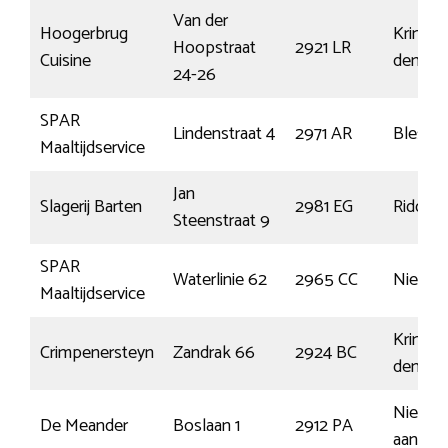
Van der
Hoogerbrug
Krimpe
Hoopstraat
2921 LR
Cuisine
den IJs
24-26
SPAR
Lindenstraat 4
2971 AR
Blesken
Maaltijdservice
Jan
Slagerij Barten
2981 EG
Ridderk
Steenstraat 9
SPAR
Waterlinie 62
2965 CC
Nieuwp
Maaltijdservice
Krimpe
Crimpenersteyn
Zandrak 66
2924 BC
den IJs
Nieuwe
De Meander
Boslaan 1
2912 PA
aan den