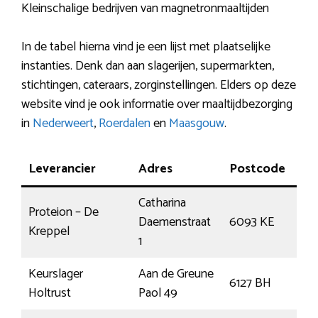
Kleinschalige bedrijven van magnetronmaaltijden
In de tabel hierna vind je een lijst met plaatselijke
instanties. Denk dan aan slagerijen, supermarkten,
stichtingen, cateraars, zorginstellingen. Elders op deze
website vind je ook informatie over maaltijdbezorging
in
Nederweert
,
Roerdalen
en
Maasgouw
.
Leverancier
Adres
Postcode
Pla
Catharina
Proteion – De
Daemenstraat
6093 KE
Hey
Kreppel
1
Keurslager
Aan de Greune
6127 BH
Gre
Holtrust
Paol 49