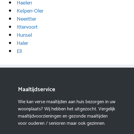
Haelen
Kelpen-Oler
Neeritter
Ittervoort
Hunsel
Haler
Ell
Maaltijdservice
Wie kan verse maaltijden aan huis bezorgen in uw
woonplaats? Wij hebben het uitgezocht. Vergelijk
maaltijdvoorzieningen en gezonde maaltijden
voor ouderen / senioren maar ook gezinnen.