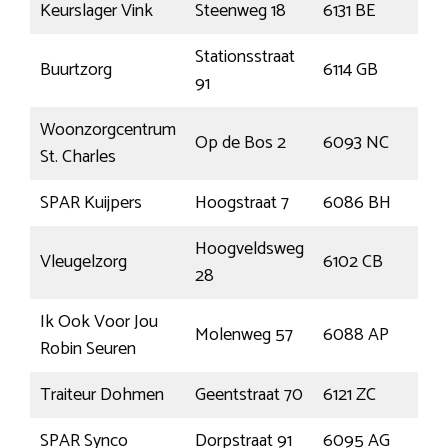
Keurslager Vink
Steenweg 18
6131 BE
Sitt
Stationsstraat
Buurtzorg
6114 GB
Sus
91
Woonzorgcentrum
Op de Bos 2
6093 NC
Hey
St. Charles
SPAR Kuijpers
Hoogstraat 7
6086 BH
Nee
Hoogveldsweg
Vleugelzorg
6102 CB
Ech
28
Ik Ook Voor Jou
Molenweg 57
6088 AP
Rog
Robin Seuren
Traiteur Dohmen
Geentstraat 70
6121 ZC
Bor
SPAR Synco
Dorpstraat 91
6095 AG
Ba