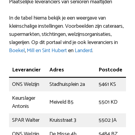
Plaatselijke leveranciers van senioren maaltijden
In de tabel hierna bekijk je een weergave van
kleinschalige instellingen. Voorbeelden zijn cateraars,
supermarkten, stichtingen, welzijnsorganisaties,
slagerijen. Op dit portaal vind je ook leveranciers in
Boekel
,
Mill en Sint Hubert
en
Landerd
.
Leverancier
Adres
Postcode
Pl
ONS Welzijn
Stadhuisplein 2a
5461 KS
Ve
Keurslager
Meiveld 85
5501 KD
Ve
Antonis
SPAR Walter
Kruisstraat 3
5502 JA
Ve
ONS Welzijn
De Misse 4b
5484 BZ
He