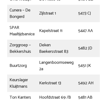
Cunera – De
He
Zijlstraat 1
5473 CJ
Bongerd
Di
SPAR
Kapelstraat 11
5447 AA
Rij
Maaltijdservice
Zorggroep –
Deken
5482 JD
Sch
Bekkershuis
Baekersstraat 83
Langenboomseweg
Buurtzorg
5451 JK
Mil
2a
Keurslager
Sin
Kerkstraat 13
5492 AH
Kluijtmans
Oe
Ton Kanters
Hoofdstraat 69 /B
5481 AB
Sch