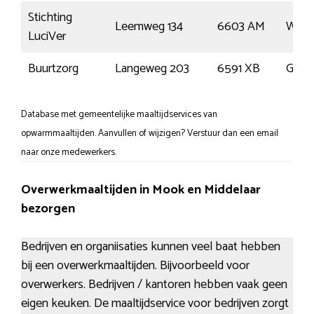
Stichting
Leemweg 134
6603 AM
Wijc
LuciVer
Buurtzorg
Langeweg 203
6591 XB
Genn
Database met gemeentelijke maaltijdservices van
opwarmmaaltijden. Aanvullen of wijzigen? Verstuur dan een email
naar onze medewerkers.
Overwerkmaaltijden in Mook en Middelaar
bezorgen
Bedrijven en organiisaties kunnen veel baat hebben
bij een overwerkmaaltijden. Bijvoorbeeld voor
overwerkers. Bedrijven / kantoren hebben vaak geen
eigen keuken. De maaltijdservice voor bedrijven zorgt