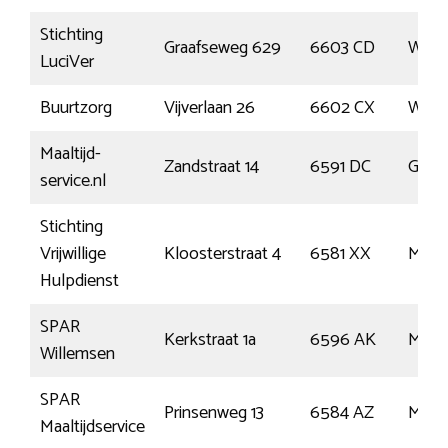
Stichting
Graafseweg 629
6603 CD
Wijc
LuciVer
Buurtzorg
Vijverlaan 26
6602 CX
Wijc
Maaltijd-
Zandstraat 14
6591 DC
Genn
service.nl
Stichting
Vrijwillige
Kloosterstraat 4
6581 XX
Mald
Hulpdienst
SPAR
Kerkstraat 1a
6596 AK
Mils
Willemsen
SPAR
Prinsenweg 13
6584 AZ
Mole
Maaltijdservice