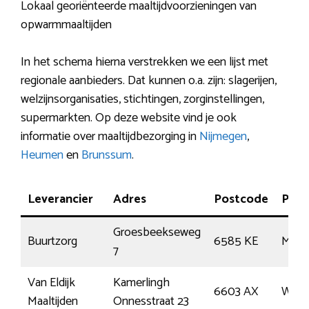
Lokaal georiënteerde maaltijdvoorzieningen van
opwarmmaaltijden
In het schema hierna verstrekken we een lijst met
regionale aanbieders. Dat kunnen o.a. zijn: slagerijen,
welzijnsorganisaties, stichtingen, zorginstellingen,
supermarkten. Op deze website vind je ook
informatie over maaltijdbezorging in
Nijmegen
,
Heumen
en
Brunssum
.
Leverancier
Adres
Postcode
Plaa
Groesbeekseweg
Buurtzorg
6585 KE
Moo
7
Van Eldijk
Kamerlingh
6603 AX
Wijc
Maaltijden
Onnesstraat 23