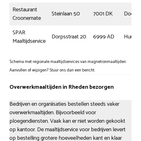
Restaurant
Steinlaan 50
7001 DK
Doetin
Croonemate
SPAR
Dorpsstraat 20
6999 AD
Humme
Maaltijdservice
Schema met regionale maaltijdservices van magnetronmaaltijden.
Aanvullen of wijzigen? Stuur ons dan een bericht.
Overwerkmaaltijden in Rheden bezorgen
Bedrijven en organiisaties bestellen steeds vaker
overwerkmaaltijden. Bijvoorbeeld voor
ploegendiensten. Vaak kan er niet worden gekookt
op kantoor. De maaltijdservice voor bedrijven levert
op bestelling grotere hoeveelheden kant en klaar