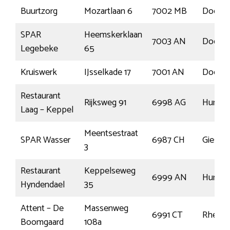
Buurtzorg
Mozartlaan 6
7002 MB
Doetin
SPAR
Heemskerklaan
7003 AN
Doetin
Legebeke
65
Kruiswerk
IJsselkade 17
7001 AN
Doetin
Restaurant
Rijksweg 91
6998 AG
Humme
Laag – Keppel
Meentsestraat
SPAR Wasser
6987 CH
Giesbe
3
Restaurant
Keppelseweg
6999 AN
Humme
Hyndendael
35
Attent – De
Massenweg
6991 CT
Rhede
Boomgaard
108a