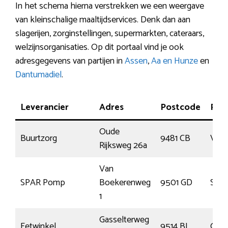
In het schema hierna verstrekken we een weergave
van kleinschalige maaltijdservices. Denk dan aan
slagerijen, zorginstellingen, supermarkten, cateraars,
welzijnsorganisaties. Op dit portaal vind je ook
adresgegevens van partijen in
Assen
,
Aa en Hunze
en
Dantumadiel
.
Leverancier
Adres
Postcode
Plaa
Oude
Buurtzorg
9481 CB
Vrie
Rijksweg 26a
Van
SPAR Pomp
Boekerenweg
9501 GD
Stad
1
Gasselterweg
Eetwinkel
9514 BL
Gass