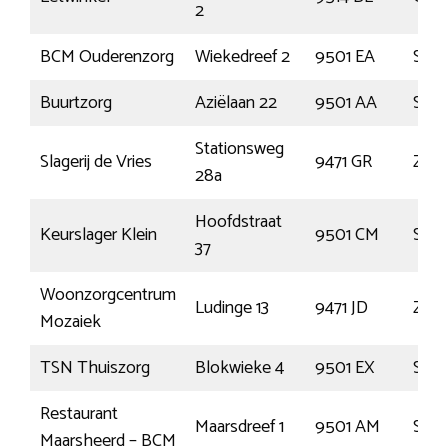
2
BCM Ouderenzorg
Wiekedreef 2
9501 EA
Stad
Buurtzorg
Aziëlaan 22
9501 AA
Stad
Stationsweg
Slagerij de Vries
9471 GR
Zuid
28a
Hoofdstraat
Keurslager Klein
9501 CM
Stad
37
Woonzorgcentrum
Ludinge 13
9471 JD
Zuid
Mozaiek
TSN Thuiszorg
Blokwieke 4
9501 EX
Stad
Restaurant
Maarsdreef 1
9501 AM
Stad
Maarsheerd – BCM