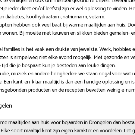
 te verlagen en ook om mentaal gezond te blijven. Leveranci
je ieder dieet en/of leefstijl zijn er wel oplossing te vinden. He
 en diabetes, koolhydraatarm, natriumarm, vetarm.
ten hebben ook veel baat bij warme maaltijden aan huis. Doo
n wonen. Bij moeite met kauwen en slikken bieden gemalen- en
l families is het vaak een drukte van jewelste. Werk, hobbies en
etten is simpelweg niet elke avond mogelijk. Met gezonde en ve
 tijd die je bespaart kun je besteden aan leuke dingen.
ie, muziek en andere bezigheden: we staan nogal voor wat ui
. Een kant-en-klaar maaltijd is dan een handige oplossing en 
ensgebonden producten en de recepten bevatten weinig e-nu
gelen
 warme maaltijden aan huis voor bejaarden in Drongelen dan best
s. Elke soort maaltijd kent zijn eigen karakter en voordelen. Let