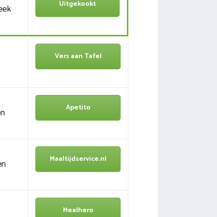
Uitgekookt
eek
Vers aan Tafel
Apetito
en
Maaltijdservice.nl
en
Mealhero