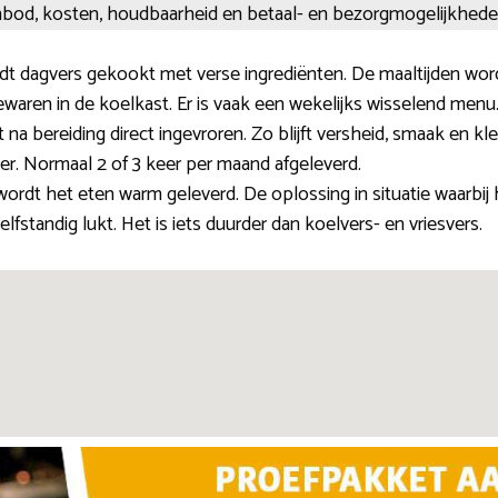
anbod, kosten, houdbaarheid en betaal- en bezorgmogelijkhede
t dagvers gekookt met verse ingrediënten. De maaltijden worde
waren in de koelkast. Er is vaak een wekelijks wisselend menu
na bereiding direct ingevroren. Zo blijft versheid, smaak en kleu
er. Normaal 2 of 3 keer per maand afgeleverd.
ordt het eten warm geleverd. De oplossing in situatie waarbij
fstandig lukt. Het is iets duurder dan koelvers- en vriesvers.