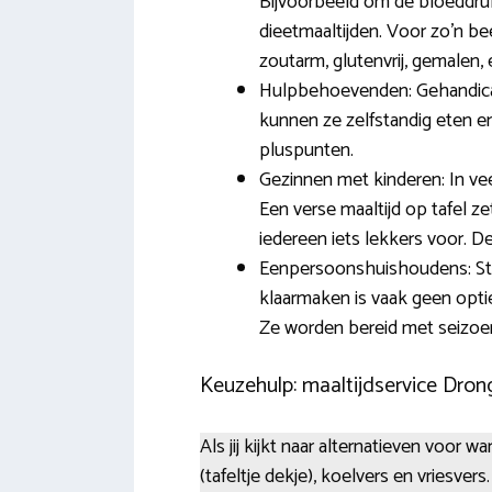
Bijvoorbeeld om de bloeddruk
dieetmaaltijden. Voor zo’n beet
zoutarm, glutenvrij, gemalen,
Hulpbehoevenden: Gehandicap
kunnen ze zelfstandig eten e
pluspunten.
Gezinnen met kinderen: In vee
Een verse maaltijd op tafel z
iedereen iets lekkers voor. De
Eenpersoonshuishoudens: Stud
klaarmaken is vaak geen optie
Ze worden bereid met seizo
Keuzehulp: maaltijdservice Dron
Als jij kijkt naar alternatieven voor
(tafeltje dekje), koelvers en vriesver