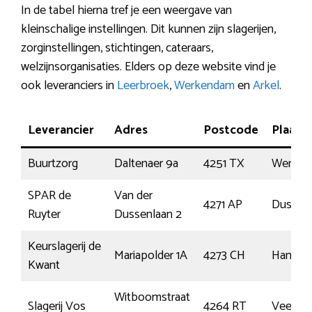
In de tabel hierna tref je een weergave van
kleinschalige instellingen. Dit kunnen zijn slagerijen,
zorginstellingen, stichtingen, cateraars,
welzijnsorganisaties. Elders op deze website vind je
ook leveranciers in
Leerbroek
,
Werkendam
en
Arkel
.
Leverancier
Adres
Postcode
Plaats
Buurtzorg
Daltenaer 9a
4251 TX
Werken
SPAR de
Van der
4271 AP
Dussen
Ruyter
Dussenlaan 2
Keurslagerij de
Mariapolder 1A
4273 CH
Hank
Kwant
Witboomstraat
Slagerij Vos
4264 RT
Veen