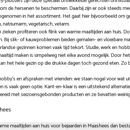
-plussers zijn deze speciaal ontwikkelde gerechten onmisbaa
f om de hersenen te beschermen. Daarbij zijn er ook steeds mee
 opgenomen in het assortiment. Het gaat hier bijvoorbeeld om ge
m, natriumarm, vegetarisch, vetarm.
eken profiteren ook flink van warme maaltijden aan huis. Door 
n. Bij slik- of kauwproblemen bieden gemalen- en vloeibare ma
landse gezinnen komen vaak tijd tekort. Studie, werk en hob
aaltijd maken is simpelweg niet elke avond mogelijk. Door he
kan het hele gezin op die drukke dagen toch gezond eten. Zo blij
obby’s en afspraken met vrienden: we staan nogal voor wat ui
s vaak geen optie. Kant-en-klaar is een uitstekend alternatie
 bereid met seizoensgebonden producten en ze bevatten weini
shees
arme maaltijden aan huis voor bejaarden in Maashees dan besta