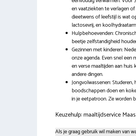
eenvoudig verwarmen. Voor 75
en vaatziekten te verlagen o
dieetwens of leefstijl is wat
lactosevrij, en koolhydraatar
Hulpbehoevenden: Chronisch zi
beetje zelfstandigheid houde
Gezinnen met kinderen: Neder
onze agenda. Even snel een m
en verse maaltijden aan huis 
andere dingen.
Jongvolwassenen: Studeren, h
boodschappen doen en koken i
in je eetpatroon. Ze worden
Keuzehulp: maaltijdservice Maa
Als je graag gebruik wil maken van w