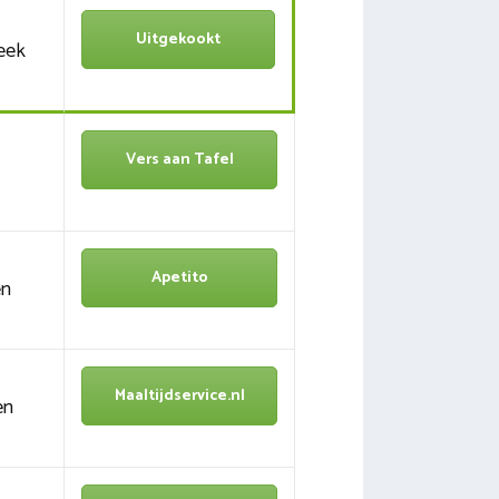
Uitgekookt
eek
Vers aan Tafel
Apetito
en
Maaltijdservice.nl
en