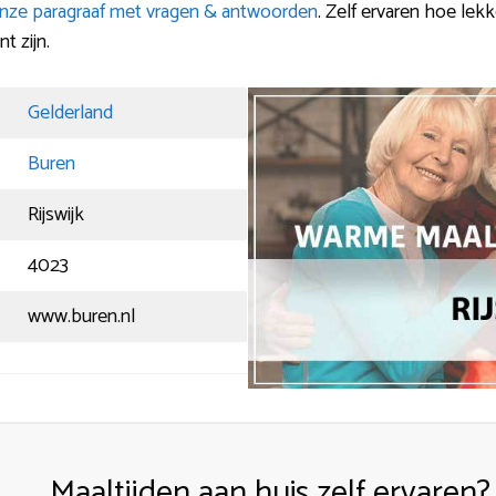
nze paragraaf met vragen & antwoorden
. Zelf ervaren hoe lek
t zijn.
Gelderland
Buren
Rijswijk
4023
www.buren.nl
Maaltijden aan huis zelf ervaren?