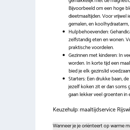
gemakkelijk met de magnetro
Bijvoorbeeld om een hoge blo
dieetmaaltijden. Voor vrijwel 
gemalen, en koolhydraatarm, v
Hulpbehoevenden: Gehandicap
zelfstandig eten en wonen. 
praktische voordelen.
Gezinnen met kinderen: In ve
worden. In korte tijd een ma
bied je elk gezinslid voedzaa
Starters: Een drukke baan, de
jezelf koken zit er dan soms 
gaan lekker veel groenten in
Keuzehulp: maaltijdservice Rijswi
Wanneer je je oriënteert op warme maal