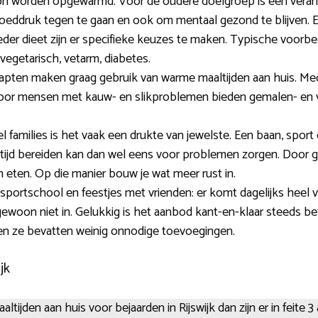
n worden opgewarmd. Voor de oudere doelgroep is een verant
eddruk tegen te gaan en ook om mentaal gezond te blijven. E
ieder dieet zijn er specifieke keuzes te maken. Typische voorbeeld
egetarisch, vetarm, diabetes.
ten maken graag gebruik van warme maaltijden aan huis. Me
Voor mensen met kauw- en slikproblemen bieden gemalen- en v
el families is het vaak een drukte van jewelste. Een baan, spo
altijd bereiden kan dan wel eens voor problemen zorgen. Door 
m eten. Op die manier bouw je wat meer rust in.
 sportschool en feestjes met vrienden: er komt dagelijks heel 
gewoon niet in. Gelukkig is het aanbod kant-en-klaar steeds be
 en ze bevatten weinig onnodige toevoegingen.
jk
tijden aan huis voor bejaarden in Rijswijk dan zijn er in feite 3 