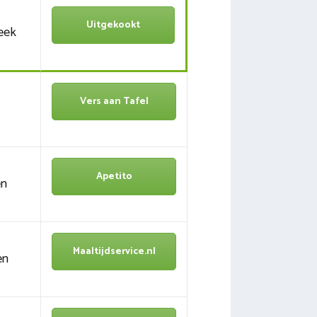
Uitgekookt
eek
Vers aan Tafel
Apetito
en
Maaltijdservice.nl
en