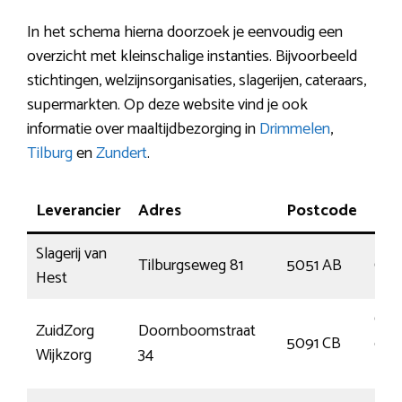
In het schema hierna doorzoek je eenvoudig een
overzicht met kleinschalige instanties. Bijvoorbeeld
stichtingen, welzijnsorganisaties, slagerijen, cateraars,
supermarkten. Op deze website vind je ook
informatie over maaltijdbezorging in
Drimmelen
,
Tilburg
en
Zundert
.
Leverancier
Adres
Postcode
Pla
Slagerij van
Tilburgseweg 81
5051 AB
Goir
Hest
Oos
ZuidZorg
Doornboomstraat
5091 CB
en
Wijkzorg
34
Mid