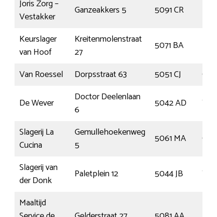
Joris Zorg –
Ganzeakkers 5
5091 CR
Mid
Vestakker
Keurslager
Kreitenmolenstraat
5071 BA
Ude
van Hoof
27
Van Roessel
Dorpsstraat 63
5051 CJ
Goir
Doctor Deelenlaan
De Wever
5042 AD
Tilb
6
Slagerij La
Gemullehoekenweg
5061 MA
Oist
Cucina
5
Slagerij van
Paletplein 12
5044 JB
Tilb
der Donk
Maaltijd
Service de
Gelderstraat 27
5081 AA
Hil