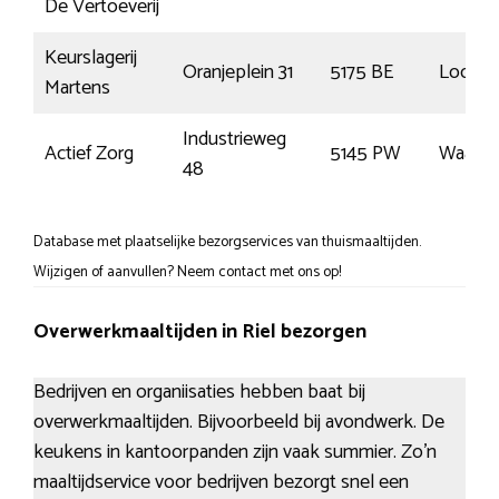
De Vertoeverij
Keurslagerij
Oranjeplein 31
5175 BE
Loon o
Martens
Industrieweg
Actief Zorg
5145 PW
Waalwi
48
Database met plaatselijke bezorgservices van thuismaaltijden.
Wijzigen of aanvullen? Neem contact met ons op!
Overwerkmaaltijden in Riel bezorgen
Bedrijven en organiisaties hebben baat bij
overwerkmaaltijden. Bijvoorbeeld bij avondwerk. De
keukens in kantoorpanden zijn vaak summier. Zo’n
maaltijdservice voor bedrijven bezorgt snel een