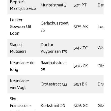
Beppie`s
Muntelstraat 3
5211 PT
Den Bo
Maaltijdservice
Lekker
Gerlachusstraat
Gewoon Uit
5175 AK
Loon o
75
Loon
Slagerij
Doctor
5142 TC
Waalwi
Mutsaers
Kuyperlaan 179
Keurslager de
Raadhuisstraat
5126 CK
Gilze
Jong
25
Keurslager
Grotestraat 133
5151 BK
Drunen
van Vugt
Sint
Franciscus –
Kerkstraat 20
5126 GC
Gilze