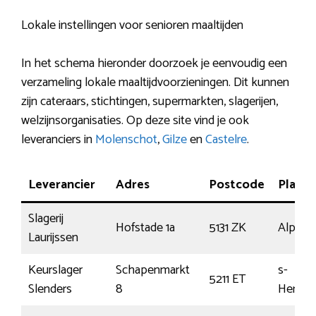
Lokale instellingen voor senioren maaltijden
In het schema hieronder doorzoek je eenvoudig een
verzameling lokale maaltijdvoorzieningen. Dit kunnen
zijn cateraars, stichtingen, supermarkten, slagerijen,
welzijnsorganisaties. Op deze site vind je ook
leveranciers in
Molenschot
,
Gilze
en
Castelre
.
Leverancier
Adres
Postcode
Plaats
Slagerij
Hofstade 1a
5131 ZK
Alphen
Laurijssen
Keurslager
Schapenmarkt
s-
5211 ET
Slenders
8
Hertog