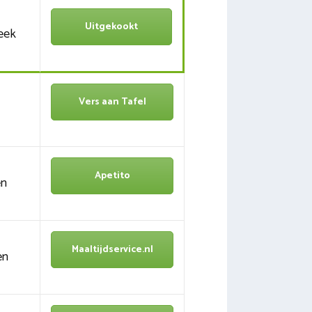
Uitgekookt
eek
Vers aan Tafel
Apetito
en
Maaltijdservice.nl
en