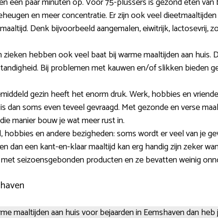
een paar minuten op. Voor 75-plussers is gezond eten van be
geheugen en meer concentratie. Er zijn ook veel dieetmaaltijden
 maaltijd. Denk bijvoorbeeld aangemalen, eiwitrijk, lactosevrij,
ieken hebben ook veel baat bij warme maaltijden aan huis. D
tandigheid. Bij problemen met kauwen en/of slikken bieden ge
emiddeld gezin heeft het enorm druk. Werk, hobbies en vriend
is dan soms even teveel gevraagd. Met gezonde en verse maalti
die manier bouw je wat meer rust in.
, hobbies en andere bezigheden: soms wordt er veel van je ge
n dan een kant-en-klaar maaltijd kan erg handig zijn zeker wa
id met seizoensgebonden producten en ze bevatten weinig onn
shaven
 warme maaltijden aan huis voor bejaarden in Eemshaven dan heb