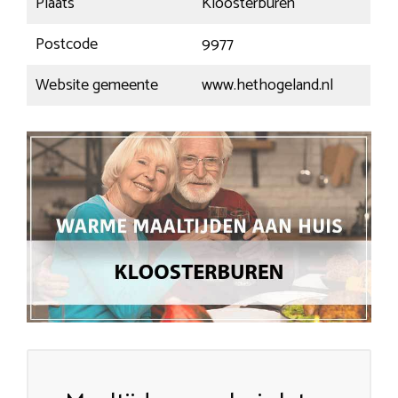
Plaats
Kloosterburen
Postcode
9977
Website gemeente
www.hethogeland.nl