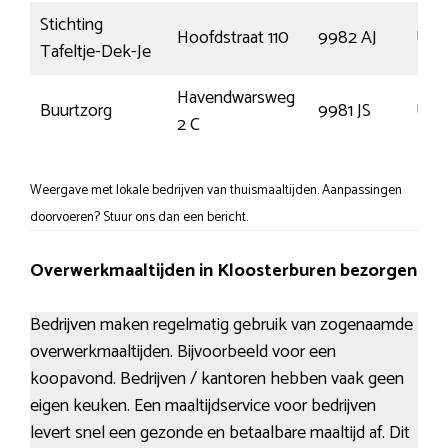
Stichting
Hoofdstraat 110
9982 AJ
Uit
Tafeltje-Dek-Je
Havendwarsweg
Buurtzorg
9981 JS
Uith
2 C
Weergave met lokale bedrijven van thuismaaltijden. Aanpassingen
doorvoeren? Stuur ons dan een bericht.
Overwerkmaaltijden in Kloosterburen bezorgen
Bedrijven maken regelmatig gebruik van zogenaamde
overwerkmaaltijden. Bijvoorbeeld voor een
koopavond. Bedrijven / kantoren hebben vaak geen
eigen keuken. Een maaltijdservice voor bedrijven
levert snel een gezonde en betaalbare maaltijd af. Dit