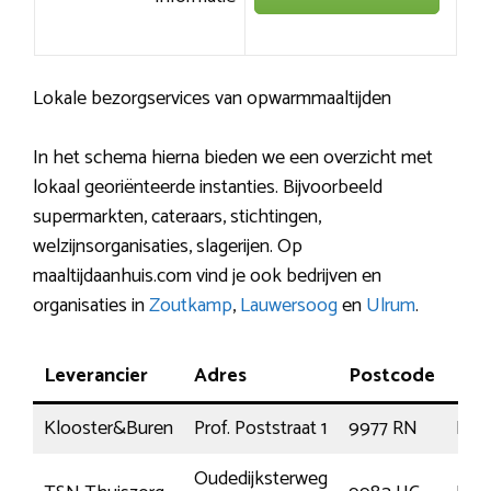
Lokale bezorgservices van opwarmmaaltijden
In het schema hierna bieden we een overzicht met
lokaal georiënteerde instanties. Bijvoorbeeld
supermarkten, cateraars, stichtingen,
welzijnsorganisaties, slagerijen. Op
maaltijdaanhuis.com vind je ook bedrijven en
organisaties in
Zoutkamp
,
Lauwersoog
en
Ulrum
.
Leverancier
Adres
Postcode
Pla
Klooster&Buren
Prof. Poststraat 1
9977 RN
Klo
Oudedijksterweg