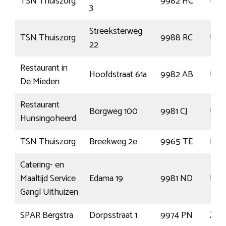
TSN Thuiszorg
9982 HC
Uit
3
Streeksterweg
TSN Thuiszorg
9988 RC
Usq
22
Restaurant in
Hoofdstraat 61a
9982 AB
Uit
De Mieden
Restaurant
Borgweg 100
9981 CJ
Uith
Hunsingoheerd
TSN Thuiszorg
Breekweg 2e
9965 TE
Lee
Catering- en
Maaltijd Service
Edama 19
9981 ND
Uith
Gangl Uithuizen
SPAR Bergstra
Dorpsstraat 1
9974 PN
Zou