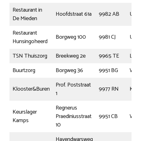
Restaurant in
Hoofdstraat 61a
9982 AB
Uith
De Mieden
Restaurant
Borgweg 100
9981 CJ
Uith
Hunsingoheerd
TSN Thuiszorg
Breekweg 2e
9965 TE
Leen
Buurtzorg
Borgweg 36
9951 BG
Win
Prof. Poststraat
Klooster&Buren
9977 RN
Kloo
1
Regnerus
Keurslager
Praediniusstraat
9951 CB
Win
Kamps
10
Havendwarsweg