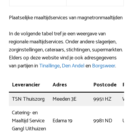
Plaatselijke maaltijdservices van magnetronmaaltijden
In de volgende tabel tref je een weergave van
regionale maaltijdservices. Onder andere slagerijen,
zorginstellingen, cateraars, stichtingen, supermarkten.
Elders op deze website vind je ook adresgegevens
van partijen in
Tinallinge
,
Den Andel
en
Borgsweer
.
Leverancier
Adres
Postcode
Plaa
TSN Thuiszorg
Meeden 3E
9951 HZ
Win
Catering- en
Maaltijd Service
Edama 19
9981 ND
Uith
Gangl Uithuizen