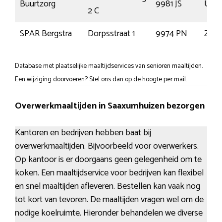
Buurtzorg
9981 JS
Uith
2 C
SPAR Bergstra
Dorpsstraat 1
9974 PN
Zou
Database met plaatselijke maaltijdservices van senioren maaltijden.
Een wijziging doorvoeren? Stel ons dan op de hoogte per mail.
Overwerkmaaltijden in Saaxumhuizen bezorgen
Kantoren en bedrijven hebben baat bij
overwerkmaaltijden. Bijvoorbeeld voor overwerkers.
Op kantoor is er doorgaans geen gelegenheid om te
koken. Een maaltijdservice voor bedrijven kan flexibel
en snel maaltijden afleveren. Bestellen kan vaak nog
tot kort van tevoren. De maaltijden vragen wel om de
nodige koelruimte. Hieronder behandelen we diverse