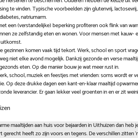
de hersenen te beschermen. Ouderen hebben de keuze uit veel
ssing te vinden. Typische voorbeelden zijn glutenvrij, lactosevri
diabetes, natriumarm.
een (verstandelijke) beperking profiteren ook flink van warm
unnen ze zelfstandig eten en wonen. Voor mensen met kauw- e
uitkomst.
 gezinnen komen vaak tijd tekort. Werk, school en sport vrage
weg niet elke avond mogelijk. Dankzij gezonde en verse maaltijd
s gezonds eten. Op die manier bouw je wat meer rust in.
, school, muziek en feestjes met vrienden: soms wordt er ve
ie. Op deze drukke dagen een kant-en-klaar maaltijd opwarmen
nde leverancier. Er gaan lekker veel groenten in en er zit weini
izen
rme maaltijden aan huis voor bejaarden in Uithuizen dan heb je
ort gerecht heeft zo zijn voors en tegens. De verschillen zitte