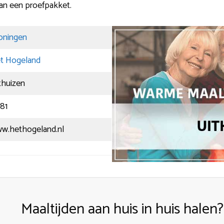
van een proefpakket.
oningen
t Hogeland
thuizen
81
w.hethogeland.nl
Maaltijden aan huis in huis halen?