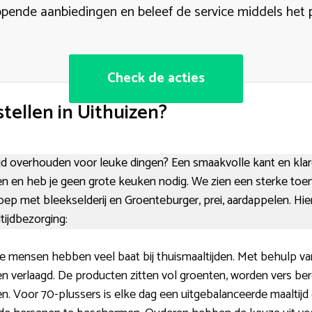
opende aanbiedingen en beleef de service middels het 
Check de acties
ellen in Uithuizen?
tijd overhouden voor leuke dingen? Een smaakvolle kant en klare 
en en heb je geen grote keuken nodig. We zien een sterke toena
oep met bleekselderij en Groenteburger, prei, aardappelen. Hi
tijdbezorging:
 mensen hebben veel baat bij thuismaaltijden. Met behulp va
n verlaagd. De producten zitten vol groenten, worden vers be
. Voor 70-plussers is elke dag een uitgebalanceerde maaltijd