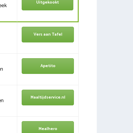
Uitgekookt
eek
Vers aan Tafel
Apetito
en
Maaltijdservice.nl
en
Mealhero