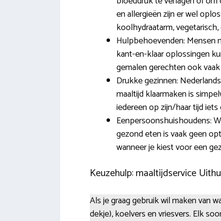
bloeddruk te verlagen of om 
en allergieën zijn er wel oplo
koolhydraatarm, vegetarisch, 
Hulpbehoevenden: Mensen met 
kant-en-klaar oplossingen k
gemalen gerechten ook vaak 
Drukke gezinnen: Nederlandse
maaltijd klaarmaken is simpel
iedereen op zijn/haar tijd iet
Eenpersoonshuishoudens: Werk
gezond eten is vaak geen opt
wanneer je kiest voor een gezo
Keuzehulp: maaltijdservice Uithu
Als je graag gebruik wil maken van wa
dekje), koelvers en vriesvers. Elk so