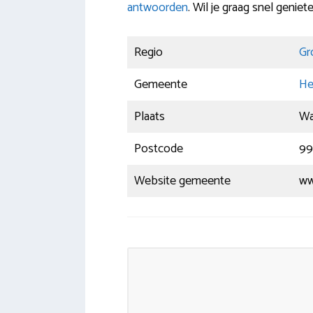
antwoorden
. Wil je graag snel genie
Regio
Gr
Gemeente
He
Plaats
Wa
Postcode
99
Website gemeente
ww