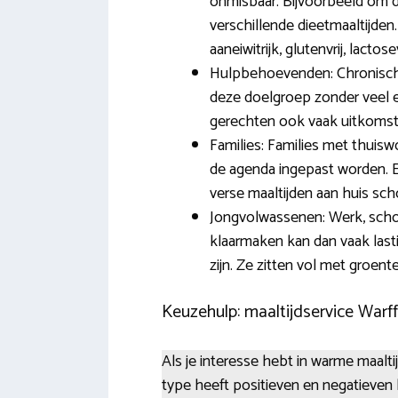
onmisbaar. Bijvoorbeeld om 
verschillende dieetmaaltijden
aaneiwitrijk, glutenvrij, lacto
Hulpbehoevenden: Chronisch 
deze doelgroep zonder veel e
gerechten ook vaak uitkomst
Families: Families met thuis
de agenda ingepast worden. 
verse maaltijden aan huis scho
Jongvolwassenen: Werk, schoo
klaarmaken kan dan vaak lasti
zijn. Ze zitten vol met groent
Keuzehulp: maaltijdservice War
Als je interesse hebt in warme maaltij
type heeft positieven en negatieven 