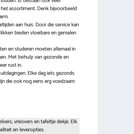
houden. Er bestaan ook veel
n het assortiment. Denk bijvoorbeeld
marm.
jden aan huis. Door die service kan
slikken bieden vloeibare en gemalen
ten en studeren moeten allemaal in
gen. Met behulp van gezonde en
er rust in.
uitdagingen. Elke dag iets gezonds
 zijn die ook nog eens erg voedzaam
vers, vriesvers en tafeltje dekje. Elk
iteit en leveropties.