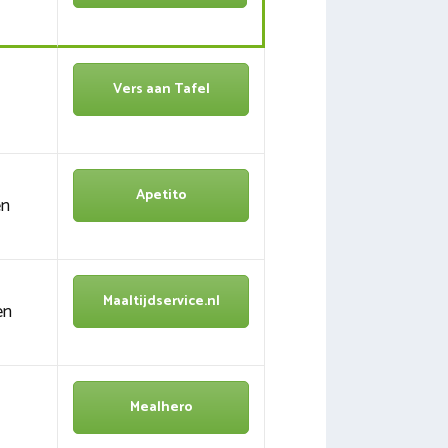
Vers aan Tafel
Apetito
en
Maaltijdservice.nl
en
Mealhero