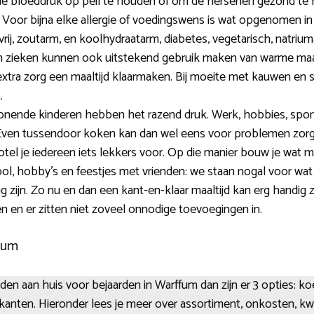
de bloeddruk op peil te houden of om de hersenen gezond te 
. Voor bijna elke allergie of voedingswens is wat opgenomen i
sevrij, zoutarm, en koolhydraatarm, diabetes, vegetarisch, natriu
zieken kunnen ook uitstekend gebruik maken van warme maalti
xtra zorg een maaltijd klaarmaken. Bij moeite met kauwen en 
.
wonende kinderen hebben het razend druk. Werk, hobbies, spor
Even tussendoor koken kan dan wel eens voor problemen zor
tel je iedereen iets lekkers voor. Op die manier bouw je wat me
l, hobby’s en feestjes met vrienden: we staan nogal voor wat 
g zijn. Zo nu en dan een kant-en-klaar maaltijd kan erg handig
en en er zitten niet zoveel onnodige toevoegingen in.
ffum
den aan huis voor bejaarden in Warffum dan zijn er 3 opties: koel
kanten. Hieronder lees je meer over assortiment, onkosten, kwal