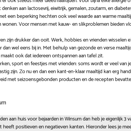
n er ook steeds meer dieetmaaltijden. Voor bijna elke allergi
enken aan lactosevrij, eiwitrijk, gemalen, zoutarm, en diabetes
 een beperking hechten ook veel waarde aan warme maaltijd
en wonen. Voor mensen met kauw- en slikproblemen bieden vl
en zijn drukker dan ooit. Werk, hobbies en vrienden wisselen el
dan wel eens bij in. Met behulp van gezonde en verse maaltijd
 maakt ook dat iedereen ontspannen aan tafel zit.
ken, sport en feestjes met vrienden: soms wordt er veel van 
stig zijn. Zo nu en dan een kant-en-klaar maaltijd kan erg hand
reid met seizoensgebonden producten en de recepten bevatt
sum
jden aan huis voor bejaarden in Winsum dan heb je eigenlijk 3 va
t heeft positieven en negatieven kanten. Hieronder lees je meer 