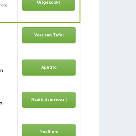
Uitgekookt
eek
Vers aan Tafel
Apetito
en
Maaltijdservice.nl
en
Mealhero