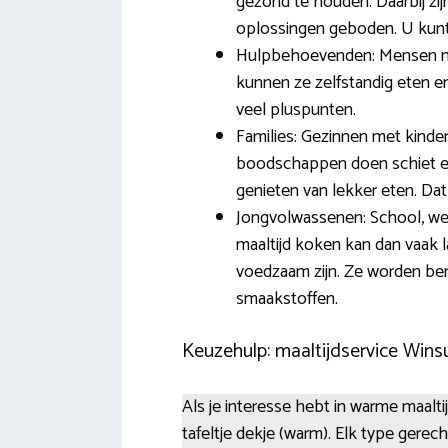
gezond te houden. Daarbij zij
oplossingen geboden. U kunt d
Hulpbehoevenden: Mensen met
kunnen ze zelfstandig eten 
veel pluspunten.
Families: Gezinnen met kinder
boodschappen doen schiet er 
genieten van lekker eten. Dat
Jongvolwassenen: School, wer
maaltijd koken kan dan vaak la
voedzaam zijn. Ze worden be
smaakstoffen.
Keuzehulp: maaltijdservice Win
Als je interesse hebt in warme maalti
tafeltje dekje (warm). Elk type gerech