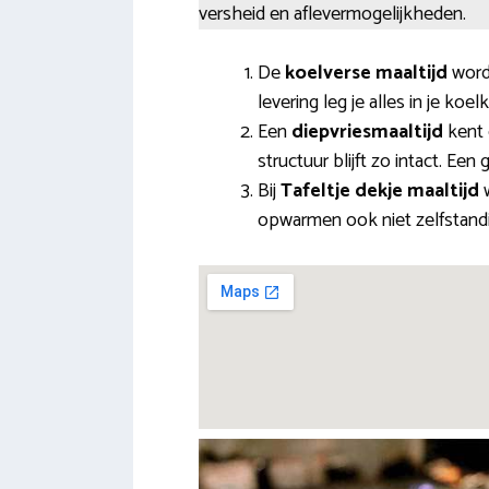
versheid en aflevermogelijkheden.
De
koelverse maaltijd
word
levering leg je alles in je koel
Een
diepvriesmaaltijd
kent 
structuur blijft zo intact. Ee
Bij
Tafeltje dekje maaltijd
w
opwarmen ook niet zelfstandig