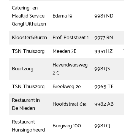
Catering- en
Maaltijd Service
Edama 19
9981 ND
Uith
Gangl Uithuizen
Klooster&Buren
Prof. Poststraat 1
9977 RN
Klo
TSN Thuiszorg
Meeden 3E
9951 HZ
Win
Havendwarsweg
Buurtzorg
9981 JS
Uith
2 C
TSN Thuiszorg
Breekweg 2e
9965 TE
Lee
Restaurant in
Hoofdstraat 61a
9982 AB
Uit
De Mieden
Restaurant
Borgweg 100
9981 CJ
Uith
Hunsingoheerd