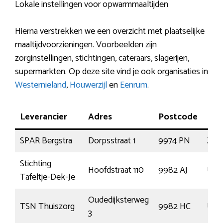
Lokale instellingen voor opwarmmaaltijden
Hierna verstrekken we een overzicht met plaatselijke
maaltijdvoorzieningen. Voorbeelden zijn
zorginstellingen, stichtingen, cateraars, slagerijen,
supermarkten. Op deze site vind je ook organisaties in
Westernieland
,
Houwerzijl
en
Eenrum
.
Leverancier
Adres
Postcode
Pla
SPAR Bergstra
Dorpsstraat 1
9974 PN
Zou
Stichting
Hoofdstraat 110
9982 AJ
Uit
Tafeltje-Dek-Je
Oudedijksterweg
TSN Thuiszorg
9982 HC
Uit
3