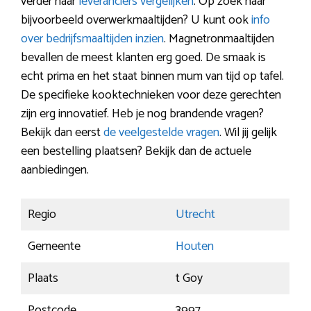
verder naar
leveranciers vergelijken
. Op zoek naar
bijvoorbeeld overwerkmaaltijden? U kunt ook
info
over bedrijfsmaaltijden inzien
. Magnetronmaaltijden
bevallen de meest klanten erg goed. De smaak is
echt prima en het staat binnen mum van tijd op tafel.
De specifieke kooktechnieken voor deze gerechten
zijn erg innovatief. Heb je nog brandende vragen?
Bekijk dan eerst
de veelgestelde vragen
. Wil jij gelijk
een bestelling plaatsen? Bekijk dan de actuele
aanbiedingen.
Regio
Utrecht
Gemeente
Houten
Plaats
t Goy
Postcode
3997