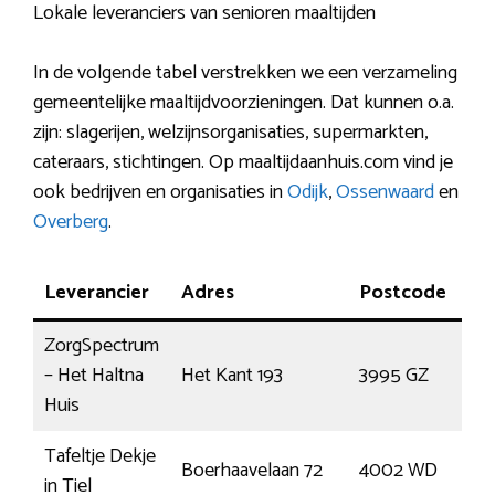
Lokale leveranciers van senioren maaltijden
In de volgende tabel verstrekken we een verzameling
gemeentelijke maaltijdvoorzieningen. Dat kunnen o.a.
zijn: slagerijen, welzijnsorganisaties, supermarkten,
cateraars, stichtingen. Op maaltijdaanhuis.com vind je
ook bedrijven en organisaties in
Odijk
,
Ossenwaard
en
Overberg
.
Leverancier
Adres
Postcode
Pla
ZorgSpectrum
– Het Haltna
Het Kant 193
3995 GZ
Ho
Huis
Tafeltje Dekje
Boerhaavelaan 72
4002 WD
Tie
in Tiel