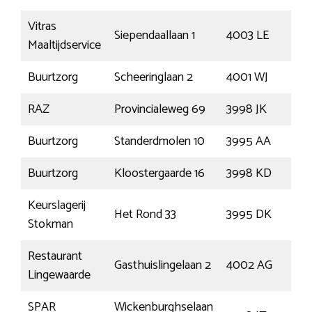
Vitras
Siependaallaan 1
4003 LE
Tie
Maaltijdservice
Buurtzorg
Scheeringlaan 2
4001 WJ
Tie
RAZ
Provincialeweg 69
3998 JK
Sch
Buurtzorg
Standerdmolen 10
3995 AA
Ho
Buurtzorg
Kloostergaarde 16
3998 KD
Sch
Keurslagerij
Het Rond 33
3995 DK
Ho
Stokman
Restaurant
Gasthuislingelaan 2
4002 AG
Tie
Lingewaarde
SPAR
Wickenburghselaan