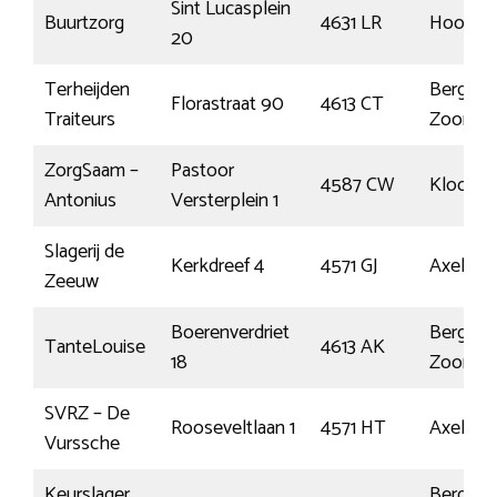
Sint Lucasplein
Buurtzorg
4631 LR
Hoogerh
20
Terheijden
Bergen 
Florastraat 90
4613 CT
Traiteurs
Zoom
ZorgSaam –
Pastoor
4587 CW
Klooste
Antonius
Versterplein 1
Slagerij de
Kerkdreef 4
4571 GJ
Axel
Zeeuw
Boerenverdriet
Bergen 
TanteLouise
4613 AK
18
Zoom
SVRZ – De
Rooseveltlaan 1
4571 HT
Axel
Vurssche
Keurslager
Bergen 