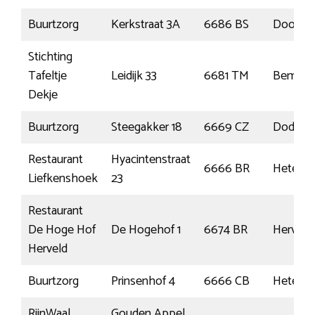
Buurtzorg
Kerkstraat 3A
6686 BS
Doorne
Stichting
Tafeltje
Leidijk 33
6681 TM
Bemme
Dekje
Buurtzorg
Steegakker 18
6669 CZ
Dodewa
Restaurant
Hyacintenstraat
6666 BR
Heteren
Liefkenshoek
23
Restaurant
De Hoge Hof
De Hogehof 1
6674 BR
Herveld
Herveld
Buurtzorg
Prinsenhof 4
6666 CB
Heteren
RijnWaal
Gouden Appel