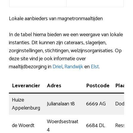
Lokale aanbieders van magnetronmaaltijden
In de tabel hierna bieden we een weergave van lokale
instanties. Dit kunnen zijn cateraars, slagerijen,
zorginstellingen, stichtingen, welzijnsorganisaties. Op
deze site vind je ook informatie over
maaltijdbezorging in
Driel
,
Randwijk
en
Elst
.
Leverancier
Adres
Postcode
Plaats
Huize
Julianalaan 18
6669 AG
Dodewa
Appelenburg
Woerdsestraat
de Woerdt
6684 DL
Ressen
4