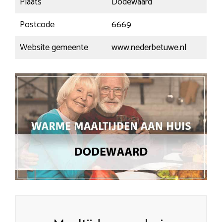
Plaats
Dodewaard
Postcode
6669
Website gemeente
www.nederbetuwe.nl