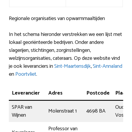
Regionale organisaties van opwarmmaaltijden
In het schema hieronder verstrekken we een lijst met
lokaal georiënteerde bedrijven. Onder andere
slagerijen, stichtingen, zorginstellingen,
welzijnsorganisaties, cateraars. Op deze website vind
je ook leveranciers in
Sint-Maartensdijk
,
Sint-Annaland
en
Poortvliet
.
Leverancier
Adres
Postcode
Plaats
SPAR van
Oud
Molenstraat 1
4698 BA
Wijnen
Vossem
Professor van