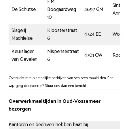
F.M.
Sint
De Schutse
Boogaardweg
4697 GM
Annala
10
Slagerij
Kloosterstraat
4724 EE
Wouw
Machielse
6
Keurslager
Nispensestraat
4701 CW
Roosen
van Oevelen
6
Overzicht met plaatselijke bedrijven van senioren maaltijden. Een
wijziging doorvoeren? Stuur ons dan een bericht.
Overwerkmaaltijden in Oud-Vossemeer
bezorgen
Kantoren en bedrijven hebben baat bij