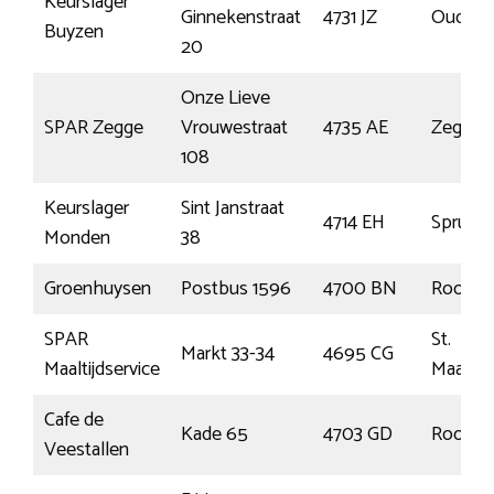
Keurslager
Ginnekenstraat
4731 JZ
Oudenb
Buyzen
20
Onze Lieve
SPAR Zegge
Vrouwestraat
4735 AE
Zegge
108
Keurslager
Sint Janstraat
4714 EH
Sprunde
Monden
38
Groenhuysen
Postbus 1596
4700 BN
Roosen
SPAR
St.
Markt 33-34
4695 CG
Maaltijdservice
Maarten
Cafe de
Kade 65
4703 GD
Roosen
Veestallen