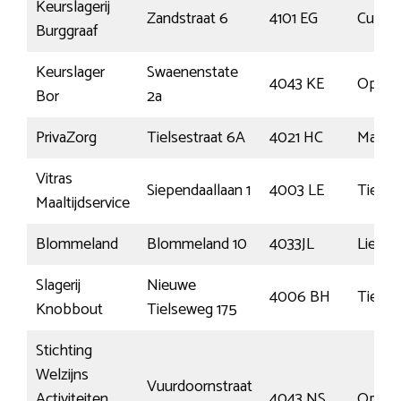
Keurslagerij
Zandstraat 6
4101 EG
Culem
Burggraaf
Keurslager
Swaenenstate
4043 KE
Opheu
Bor
2a
PrivaZorg
Tielsestraat 6A
4021 HC
Maurik
Vitras
Siependaallaan 1
4003 LE
Tiel
Maaltijdservice
Blommeland
Blommeland 10
4033JL
Liende
Slagerij
Nieuwe
4006 BH
Tiel
Knobbout
Tielseweg 175
Stichting
Welzijns
Vuurdoornstraat
Activiteiten
4043 NS
Opheu