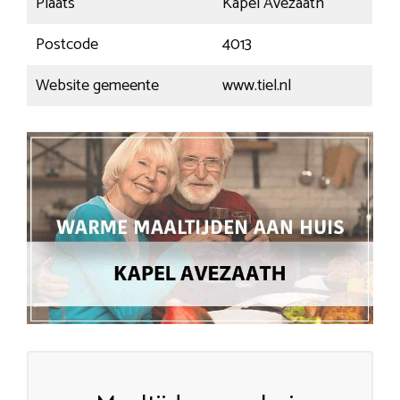
Plaats
Kapel Avezaath
Postcode
4013
Website gemeente
www.tiel.nl