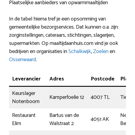
Plaatselijke aanbieders van opwarmmaaltijden
In de tabel hierna tref je een opsomming van
gemeentelijke bezorgservices. Dat kunnen o.a. zijn:
zorginstellingen, cateraars, stichtingen, slagerijen,
supermarkten. Op maaltijdaanhuis.com vind je ook
bedrijven en organisaties in
Schalkwijk
,
Zoelen
en
Ossenwaard
.
Leverancier
Adres
Postcode
Plaat
Keurslager
Kamperfoelie 12
4007 TL
Tiel
Notenboom
Restaurant
Bartus van de
Neder
4051 AK
Elim
Walstraat 2
Betuw