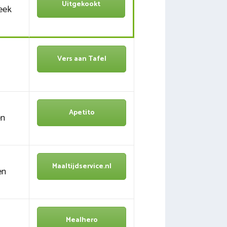
Uitgekookt
eek
Vers aan Tafel
Apetito
en
Maaltijdservice.nl
en
Mealhero