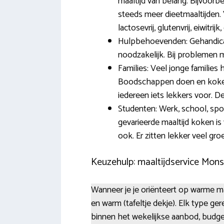
maaltijd van belang. Bijvoorbe
steeds meer dieetmaaltijden. 
lactosevrij, glutenvrij, eiwitri
Hulpbehoevenden: Gehandicapt
noodzakelijk. Bij problemen 
Families: Veel jonge familie
Boodschappen doen en koken s
iedereen iets lekkers voor. De 
Studenten: Werk, school, spor
gevarieerde maaltijd koken is
ook. Er zitten lekker veel gr
Keuzehulp: maaltijdservice Mons
Wanneer je je oriënteert op warme maa
en warm (tafeltje dekje). Elk type ge
binnen het wekelijkse aanbod, budge