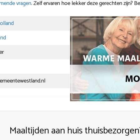
omende vragen
. Zelf ervaren hoe lekker deze gerechten zijn? B
olland
and
er
emeentewestland.nl
Maaltijden aan huis thuisbezorgen