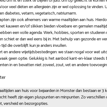
eld om fit en sterk te blijven of juist om op gewicht te komen 
Voor veel diëten en allergieën zijn er wel oplossing te vinden
jk, en diabetes, vetarm, vegetarisch, natriumarm.
en zijn ook afnemers van warme maaltijden aan huis. Hierdoor
met kauwen en/of slikken bieden vloeibare en gemalen maaltij
s hebben een volle agenda. Werk, hobbies, sporten en studer
chiet er dan wel eens bij in. Met behulp van gezonde en vers
tijd die overblijft kun je anders invullen.
t en andere vrijetijdsbestedingen: we staan nogal voor wat uit
 vaak geen optie. Gelukkig is het aanbod kant-en-klaar steeds
oenten in en bevatten niet zoveel, zout, vet en andere toevoegi
ter
ltijden aan huis voor bejaarden in Monster dan bestaan er 3 ke
recht heeft zijn eigen pluspunten en minpunten. Zo verschillen 
t, versheid en bezorgopties.