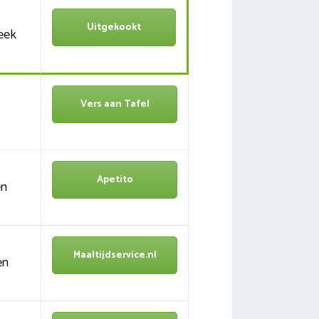
Uitgekookt
eek
Vers aan Tafel
Apetito
en
Maaltijdservice.nl
en