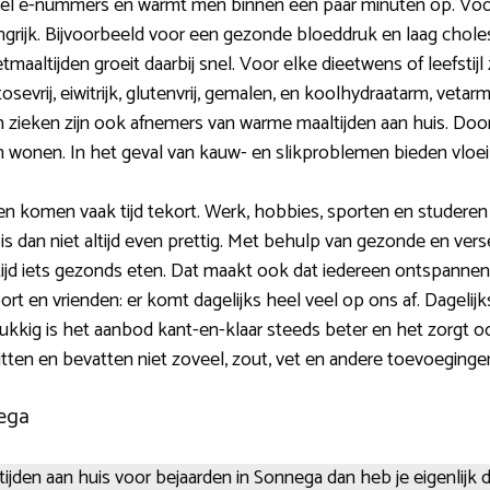
eel e-nummers en warmt men binnen een paar minuten op. Voor 
grijk. Bijvoorbeeld voor een gezonde bloeddruk en laag chol
altijden groeit daarbij snel. Voor elke dieetwens of leefstijl 
osevrij, eiwitrijk, glutenvrij, gemalen, en koolhydraatarm, vetarm
ieken zijn ook afnemers van warme maaltijden aan huis. Door
n wonen. In het geval van kauw- en slikproblemen bieden vlo
n komen vaak tijd tekort. Werk, hobbies, sporten en studeren 
s dan niet altijd even prettig. Met behulp van gezonde en verse 
tijd iets gezonds eten. Dat maakt ook dat iedereen ontspannen a
rt en vrienden: er komt dagelijks heel veel op ons af. Dagelijk
ukkig is het aanbod kant-en-klaar steeds beter en het zorgt oo
itten en bevatten niet zoveel, zout, vet en andere toevoeginge
nega
jden aan huis voor bejaarden in Sonnega dan heb je eigenlijk dr